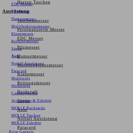
Herren Taschen
EDC Messer
Ausrüstung
Pilzmesser
Damastmesser
Taschenmesser
Multifunktionsmesser
Personalisierte Messer
Klappmesser
EDC Messer
Rettungsmesser
Pilzmesser
Sägen
Äxte
Damastmesser
Notfall Ausrüstung
Multifunktionsmesser
Paracord
Klappmesser
Multitools
Rettungsmesser
Werkzeuge
Bushcraft
Campingküche
Accessoires & Zubehör
Sägen
MOLLE Rucksäcke
Äxte
MOLLE Taschen
Notfall Ausrüstung
MOLLE Zubehör
Paracord
Reise Gadgets