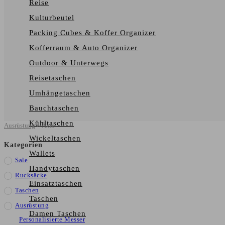
Reise
Kulturbeutel
Packing Cubes & Koffer Organizer
Kofferraum & Auto Organizer
Outdoor & Unterwegs
Reisetaschen
Umhängetaschen
Bauchtaschen
Kühltaschen
Ausrüstung
»
Äxte
Wickeltaschen
Kategorien
Wallets
Sale
Handytaschen
Rucksäcke
Einsatztaschen
Taschen
Taschen
Ausrüstung
Damen Taschen
Personalisierte Messer