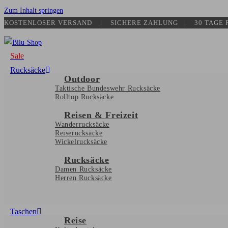
Zum Inhalt springen
KOSTENLOSER VERSAND | SICHERE ZAHLUNG​ | 30 TAGE
Sale
Rucksäcke
Outdoor
Taktische Bundeswehr Rucksäcke
Rolltop Rucksäcke
Reisen & Freizeit
Wanderrucksäcke
Reiserucksäcke
Wickelrucksäcke
Rucksäcke
Damen Rucksäcke
Herren Rucksäcke
Taschen
Reise