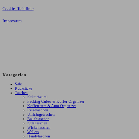
Cookie-Richtlinie
Impressum
Alle Preise inkl. der gesetzlichen MwSt. Die durchgestrichenen Preise
entsprechen dem bisherigen Preis in diesem Online-Shop.
© Copyright 2026 tobilu GmbH – Alle Rechte vorbehalten
Kategorien
Sale
Rucksäcke
Taschen
Kulturbeutel
Packing Cubes & Koffer Organizer
Kofferraum & Auto Organizer
Reisetaschen
Umhängetaschen
Bauchtaschen
Kühltaschen
Wickeltaschen
Wallets
Handytaschen