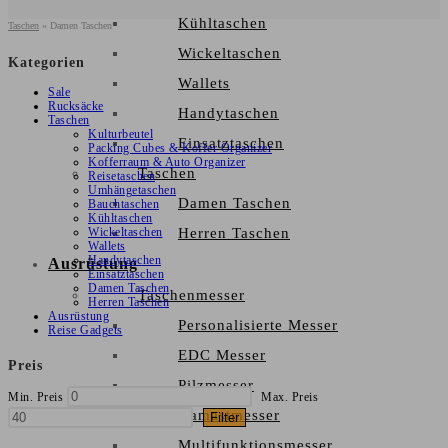
Kühltaschen
Taschen
»
Damen Taschen
Wickeltaschen
Kategorien
Wallets
Sale
Rucksäcke
Handytaschen
Taschen
Kulturbeutel
Einsatztaschen
Packing Cubes & Koffer Organizer
Kofferraum & Auto Organizer
Taschen
Reisetaschen
Umhängetaschen
Damen Taschen
Bauchtaschen
Kühltaschen
Wickeltaschen
Herren Taschen
Wallets
Handytaschen
Ausrüstung
Einsatztaschen
Damen Taschen
Taschenmesser
Herren Taschen
Ausrüstung
Personalisierte Messer
Reise Gadgets
EDC Messer
Preis
Pilzmesser
Min. Preis
Max. Preis
Damastmesser
Filter
Multifunktionsmesser