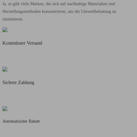
Ja, es gibt viele Marken, die sich auf nachhaltige Materialien und
Herstellungsmethoden konzentrieren, um die Umweltbelastung zu
minimieren.
Kostenloser Versand
Täglicher Blitzversand
Für alle vorrätigen Artikel
Sichere Zahlung
Käuferschutz mit
PayPal & Amazon Pay
Automatischer Rabatt
5% Rabatt ab 50,-