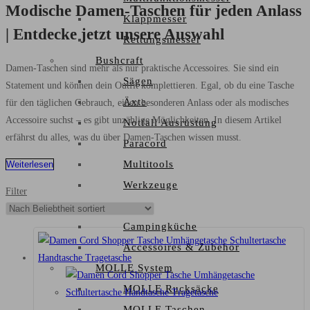
Modische Damen-Taschen für jeden Anlass
Klappmesser
| Entdecke jetzt unsere Auswahl
Rettungsmesser
Bushcraft
Damen-Taschen sind mehr als nur praktische Accessoires. Sie sind ein
Sägen
Statement und können dein Outfit komplettieren. Egal, ob du eine Tasche
Äxte
für den täglichen Gebrauch, einen besonderen Anlass oder als modisches
Accessoire suchst – es gibt unzählige Möglichkeiten. In diesem Artikel
Notfall Ausrüstung
erfährst du alles, was du über Damen-Taschen wissen musst.
Paracord
Multitools
Weiterlesen
Werkzeuge
Filter
Camping
Campingküche
Accessoires & Zubehör
MOLLE System
MOLLE Rucksäcke
MOLLE Taschen