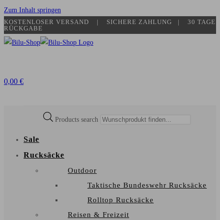
Zum Inhalt springen
KOSTENLOSER VERSAND | SICHERE ZAHLUNG​ | 30 TAGE
RÜCKGABE
0,00
€
Products search
Sale
Rucksäcke
Outdoor
Taktische Bundeswehr Rucksäcke
Rolltop Rucksäcke
Reisen & Freizeit