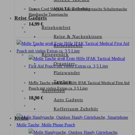
MOLLE Zubehör
Damen Cord Shopper Tasche Umhängetasche Schultertasche
Handtasche Tragetasche
Reise Gadgets
14,99
€
Reisekomfort
Reise & Nackenkissen
Reisezubehör
Reisegepäck
Organizer
Platzwunder
Taschen
Molle Tasche groß Erste Hilfe IFAK Tactical Medical First Aid
Pouch mit vielen Extras ca. 3,5 Liter
Autoreisen
18,90
€
Auto Gadgets
Kofferraum Zubehör
Konto