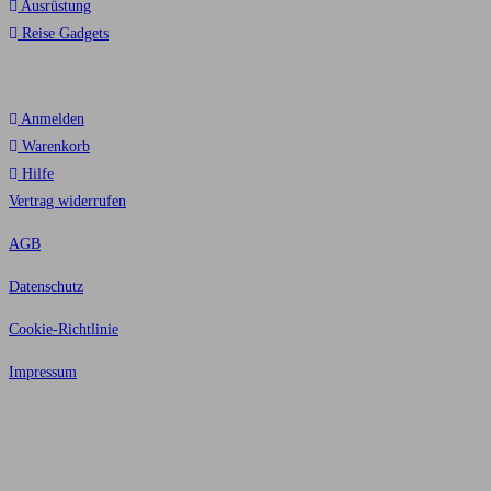
Ausrüstung
Reise Gadgets
Kunden
Anmelden
Warenkorb
Hilfe
Vertrag widerrufen
AGB
Datenschutz
Cookie-Richtlinie
Impressum
Alle Preise inkl. der gesetzlichen MwSt. Die durchgestrichenen Preise
entsprechen dem bisherigen Preis in diesem Online-Shop.
© Copyright 2026 tobilu GmbH – Alle Rechte vorbehalten