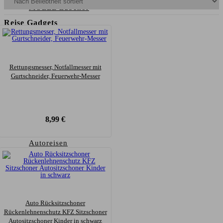
MOLLE Zubehör
Reise Gadgets
Reisekomfort
Reise & Nackenkissen
Rettungsmesser, Notfallmesser mit
Reisezubehör
Gurtschneider, Feuerwehr-Messer
Reisegepäck
Organizer
Platzwunder
8,99
€
Taschen
Autoreisen
Auto Gadgets
Kofferraum Zubehör
Konto
Auto Rücksitzschoner
Rückenlehnenschutz KFZ Sitzschoner
Autositzschoner Kinder in schwarz