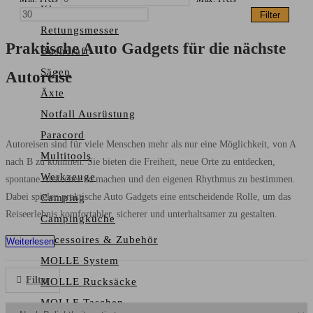
Klappmesser
Filter
Rettungsmesser
Praktische Auto Gadgets für die nächste
Bushcraft
Sägen
Autoreise
Äxte
Notfall Ausrüstung
Paracord
Autoreisen sind für viele Menschen mehr als nur eine Möglichkeit, von A
Multitools
nach B zu kommen. Sie bieten die Freiheit, neue Orte zu entdecken,
Werkzeuge
spontane Abstecher zu machen und den eigenen Rhythmus zu bestimmen.
Dabei spielen praktische Auto Gadgets eine entscheidende Rolle, um das
Camping
Reiseerlebnis komfortabler, sicherer und unterhaltsamer zu gestalten.
Campingküche
Accessoires & Zubehör
Weiterlesen
MOLLE System
Filter
MOLLE Rucksäcke
MOLLE Taschen