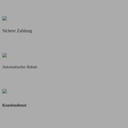
Täglicher Blitzversand
Für alle vorrätigen Artikel
Sichere Zahlung
Käuferschutz mit
PayPal & Amazon Pay
Automatischer Rabatt
5% Rabatt ab 50,-
10% Rabatt ab 100,-
Kundendienst
Schnelle Rückmeldung
Per Mail oder WhatsApp