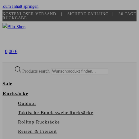
Zum Inhalt springen
KOSTENLOSER VERSAND | SICHERE ZAHLUNG​ | 30 TAGE
RÜCKGABE
0,00
€
Products search
Sale
Rucksäcke
Outdoor
Taktische Bundeswehr Rucksäcke
Rolltop Rucksäcke
Reisen & Freizeit