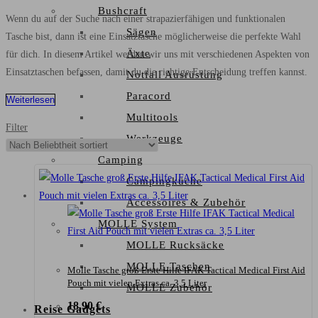
Bushcraft
Wenn du auf der Suche nach einer strapazierfähigen und funktionalen
Sägen
Tasche bist, dann ist eine Einsatztasche möglicherweise die perfekte Wahl
Äxte
für dich. In diesem Artikel werden wir uns mit verschiedenen Aspekten von
Einsatztaschen befassen, damit du die richtige Entscheidung treffen kannst.
Notfall Ausrüstung
Paracord
Weiterlesen
Multitools
Filter
Werkzeuge
Camping
Campingküche
Accessoires & Zubehör
MOLLE System
MOLLE Rucksäcke
MOLLE Taschen
Molle Tasche groß Erste Hilfe IFAK Tactical Medical First Aid
Pouch mit vielen Extras ca. 3,5 Liter
MOLLE Zubehör
18,90
€
Reise Gadgets