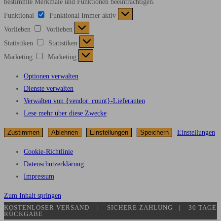
bestimmte Merkmale und Funktionen beeinträchtigen.
Funktional
Funktional
Immer aktiv
Vorlieben
Vorlieben
Statistiken
Statistiken
Marketing
Marketing
Optionen verwalten
Dienste verwalten
Verwalten von {vendor_count}-Lieferanten
Lese mehr über diese Zwecke
Zustimmen
Ablehnen
Einstellungen
Speichern
Einstellungen
Cookie-Richtlinie
Datenschutzerklärung
Impressum
Zum Inhalt springen
KOSTENLOSER VERSAND | SICHERE ZAHLUNG​ | 30 TAGE
RÜCKGABE