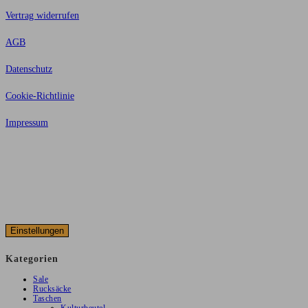
Vertrag widerrufen
AGB
Datenschutz
Cookie-Richtlinie
Impressum
Alle Preise inkl. der gesetzlichen MwSt. Die durchgestrichenen Preise
entsprechen dem bisherigen Preis in diesem Online-Shop.
© Copyright 2026 tobilu GmbH – Alle Rechte vorbehalten
Einstellungen
Kategorien
Sale
Rucksäcke
Taschen