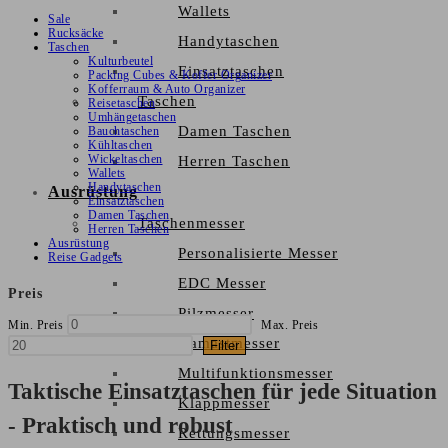
Wallets
Sale
Rucksäcke
Handytaschen
Taschen
Kulturbeutel
Einsatztaschen
Packing Cubes & Koffer Organizer
Kofferraum & Auto Organizer
Taschen
Reisetaschen
Umhängetaschen
Damen Taschen
Bauchtaschen
Kühltaschen
Wickeltaschen
Herren Taschen
Wallets
Handytaschen
Ausrüstung
Einsatztaschen
Damen Taschen
Taschenmesser
Herren Taschen
Ausrüstung
Personalisierte Messer
Reise Gadgets
EDC Messer
Preis
Pilzmesser
Min. Preis
Max. Preis
Damastmesser
Filter
Multifunktionsmesser
Taktische Einsatztaschen für jede Situation
Klappmesser
- Praktisch und robust
Rettungsmesser