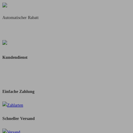
Automatischer Rabatt
5% Rabatt ab 50,-
10% Rabatt ab 100,-
Kundendienst
Schnelle Rückmeldung
Per Mail oder WhatsApp
Einfache Zahlung
Schneller Versand​