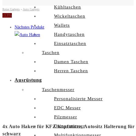
Kühltaschen
Reise Gadgets
»
Auto Gadgets
-13%
Wickeltaschen
Wallets
Nächstes Produkt
Handytaschen
Einsatztaschen
Taschen
Damen Taschen
Herren Taschen
Ausrüstung
Taschenmesser
Personalisierte Messer
EDC Messer
Pilzmesser
Damastmesser
4x Auto Haken für KFZ Kopfstütze, Autositz Halterung für 
schwarz
Multifunktionsmesser