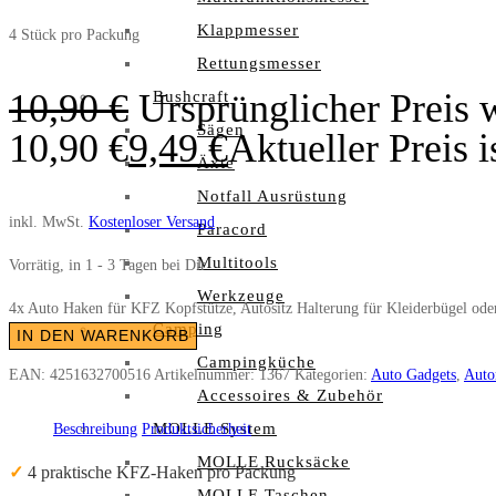
Klappmesser
4 Stück pro Packung
Rettungsmesser
10,90
€
Ursprünglicher Preis 
Bushcraft
Sägen
10,90 €
9,49
€
Aktueller Preis i
Äxte
Notfall Ausrüstung
inkl. MwSt.
Kostenloser Versand
Paracord
Multitools
Vorrätig, in 1 - 3 Tagen bei Dir
Werkzeuge
4x Auto Haken für KFZ Kopfstütze, Autositz Halterung für Kleiderbügel ode
Camping
IN DEN WARENKORB
Campingküche
EAN:
4251632700516
Artikelnummer:
1367
Kategorien:
Auto Gadgets
,
Auto
Accessoires & Zubehör
MOLLE System
Beschreibung
Produktsicherheit
MOLLE Rucksäcke
✓
4 praktische KFZ-Haken pro Packung
MOLLE Taschen