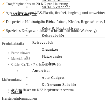
✓
Tragfähigkeit bis zu 20 KG pro Halterung
MOLLE Zubehör
✓
Aus hochwertigem ABS-Plastik, flexibel, langlebig und umweltfre
Reise Gadgets
Reisekomfort
✓
Die perfekte Halterung für Einkaufstüten, Kleider, Regenschirme,
Reise & Nackenkissen
✓
Spezielles Design zur einfachen Installation (ohne Werkzeug)
Reisezubehör
Reisegepäck
Produktdetails:
Organizer
Farbe schwarz.
Platzwunder
Material: ABS
Taschen
Größe: Ca. 11 x 7 x 4cm (L x B x H)
Autoreisen
Auto Gadgets
Lieferumfang:
Kofferraum Zubehör
4x Auto Haken für KFZ Kopfstütze in schwarz
Konto
Herstellerinformationen