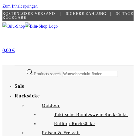
Zum Inhalt springen
KOSTENLOSER VERSAND | SICHERE ZAHLUNG​ | 30 TAGE
RÜCKGABE
0,00
€
Products search
Sale
Rucksäcke
Outdoor
Taktische Bundeswehr Rucksäcke
Rolltop Rucksäcke
Reisen & Freizeit