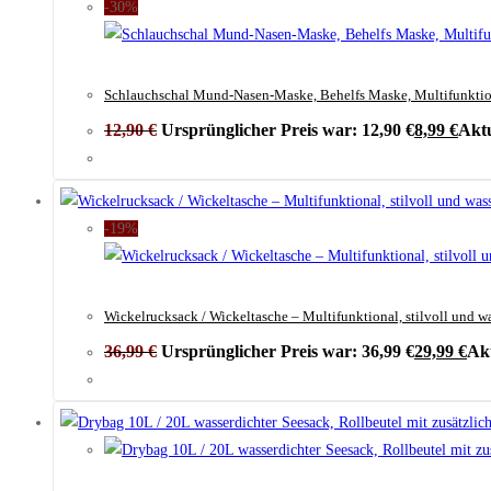
-30%
Schlauchschal Mund-Nasen-Maske, Behelfs Maske, Multifunktion
12,90
€
Ursprünglicher Preis war: 12,90 €
8,99
€
Aktu
-19%
Wickelrucksack / Wickeltasche – Multifunktional, stilvoll und w
36,99
€
Ursprünglicher Preis war: 36,99 €
29,99
€
Akt