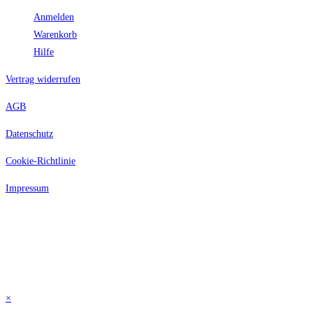
Anmelden
Warenkorb
Hilfe
Vertrag widerrufen
AGB
Datenschutz
Cookie-Richtlinie
Impressum
Alle Preise inkl. der gesetzlichen MwSt. Die durchgestrichenen Preise
entsprechen dem bisherigen Preis in diesem Online-Shop.
© Copyright 2026 tobilu GmbH – Alle Rechte vorbehalten
×