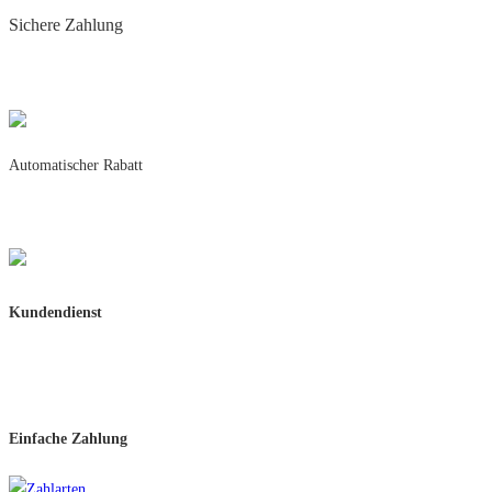
Sichere Zahlung
Käuferschutz mit
PayPal & Amazon Pay
Automatischer Rabatt
5% Rabatt ab 50,-
10% Rabatt ab 100,-
Kundendienst
Schnelle Rückmeldung
Per Mail oder WhatsApp
Einfache Zahlung