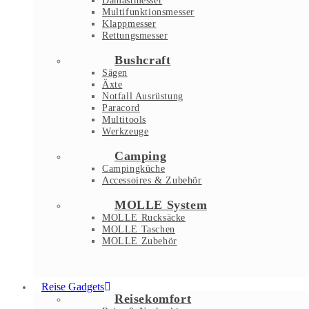
Damastmesser
Multifunktionsmesser
Klappmesser
Rettungsmesser
Bushcraft
Sägen
Äxte
Notfall Ausrüstung
Paracord
Multitools
Werkzeuge
Camping
Campingküche
Accessoires & Zubehör
MOLLE System
MOLLE Rucksäcke
MOLLE Taschen
MOLLE Zubehör
Reise Gadgets
Reisekomfort