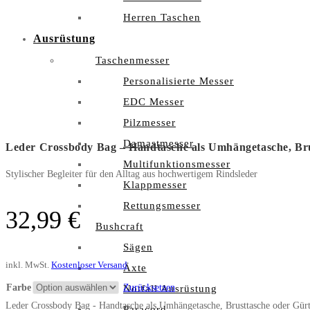
Herren Taschen
Ausrüstung
Taschenmesser
Personalisierte Messer
EDC Messer
Pilzmesser
Damastmesser
Leder Crossbody Bag – Handtasche als Umhängetasche, Bru
Multifunktionsmesser
Stylischer Begleiter für den Alltag aus hochwertigem Rindsleder
Klappmesser
Rettungsmesser
32,99
€
Bushcraft
Sägen
inkl. MwSt.
Kostenloser Versand
Äxte
Farbe
Zurücksetzen
Notfall Ausrüstung
Leder Crossbody Bag - Handtasche als Umhängetasche, Brusttasche oder Gür
Paracord