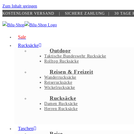
Zum Inhalt springen
KOSTENLOSER VERSAND | SICHERE ZAHLUNG​ | 30 TAGE
Sale
Rucksäcke
Outdoor
Taktische Bundeswehr Rucksäcke
Rolltop Rucksäcke
Reisen & Freizeit
Wanderrucksäcke
Reiserucksäcke
Wickelrucksäcke
Rucksäcke
Damen Rucksäcke
Herren Rucksäcke
Taschen
Reise