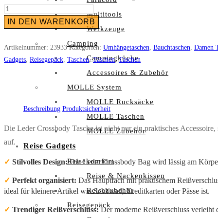
Multitools
IN DEN WARENKORB
Werkzeuge
Camping
Artikelnummer:
23933
Kategorien:
Umhängetaschen
,
Bauchtaschen
,
Damen T
Campingküche
Gadgets
,
Reisegepäck
,
Taschen
,
Taschen
,
Taschen
Accessoires & Zubehör
MOLLE System
MOLLE Rucksäcke
Beschreibung
Produktsicherheit
MOLLE Taschen
Die Leder Crossbody Tasche ist nicht nur ein praktisches Accessoire, 
MOLLE Zubehör
auf.
Reise Gadgets
Reisekomfort
✓
Stilvolles Design:
Die Leder Crossbody Bag wird lässig am Körper 
Reise & Nackenkissen
✓
Perfekt organisiert:
Das Hauptfach mit praktischem Reißverschluss
Reisezubehör
ideal für kleinere Artikel wie Schlüssel, Kreditkarten oder Pässe ist.
Reisegepäck
✓
Trendiger Reißverschluss:
Der moderne Reißverschluss verleiht 