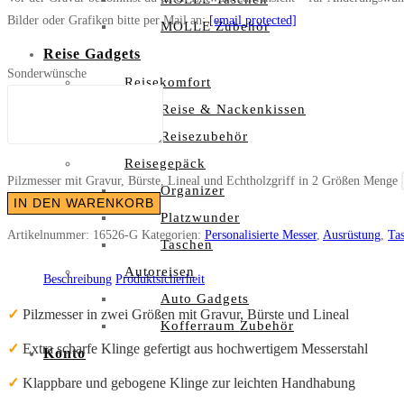
Bilder oder Grafiken bitte per Mail an:
[email protected]
MOLLE Zubehör
Reise Gadgets
Sonderwünsche
Reisekomfort
Reise & Nackenkissen
Reisezubehör
Reisegepäck
Pilzmesser mit Gravur, Bürste, Lineal und Echtholzgriff in 2 Größen Menge
Organizer
IN DEN WARENKORB
Platzwunder
Artikelnummer:
16526-G
Kategorien:
Personalisierte Messer
,
Ausrüstung
,
Ta
Taschen
Autoreisen
Beschreibung
Produktsicherheit
Auto Gadgets
✓
Pilzmesser in zwei Größen mit Gravur, Bürste und Lineal
Kofferraum Zubehör
✓
Extra scharfe Klinge gefertigt aus hochwertigem Messerstahl
Konto
✓
Klappbare und gebogene Klinge zur leichten Handhabung