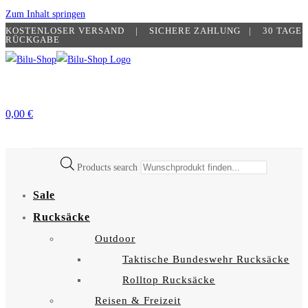
Zum Inhalt springen
KOSTENLOSER VERSAND | SICHERE ZAHLUNG​ | 30 TAGE
RÜCKGABE
0,00
€
Products search
Sale
Rucksäcke
Outdoor
Taktische Bundeswehr Rucksäcke
Rolltop Rucksäcke
Reisen & Freizeit