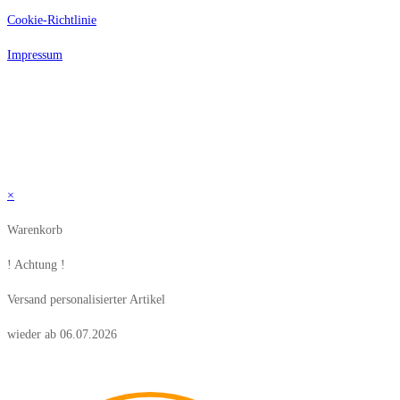
Cookie-Richtlinie
Impressum
Alle Preise inkl. der gesetzlichen MwSt. Die durchgestrichenen Preise
entsprechen dem bisherigen Preis in diesem Online-Shop.
© Copyright 2026 tobilu GmbH – Alle Rechte vorbehalten
×
Warenkorb
! Achtung !
Versand personalisierter Artikel
wieder ab 06.07.2026