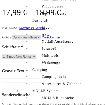
Klappmesser
17,99
€
–
18,99
€
Rettungsmesser
Bushcraft
Sägen
inkl. MwSt.
Kostenloser Versand
Äxte
Größe
Zurücksetzen
Notfall Ausrüstung
Schriftart
*
Paracord
Multitools
Werkzeuge
Camping
Gravur Text
*
Campingküche
Accessoires & Zubehör
MOLLE System
Sonderwünsche
MOLLE Rucksäcke
Vor der Gravur bekommst du einen Entwurf zur Ansicht – für Änderungswüns
MOLLE Taschen