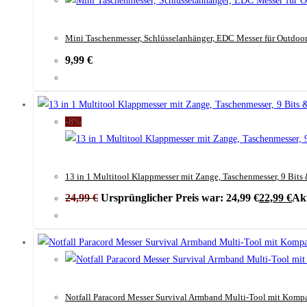
Mini Taschenmesser, Schlüsselanhänger, EDC Messer für Outdo
9,99
€
-8%
13 in 1 Multitool Klappmesser mit Zange, Taschenmesser, 9 Bits
24,99
€
Ursprünglicher Preis war: 24,99 €
22,99
€
Akt
Notfall Paracord Messer Survival Armband Multi-Tool mit Kompa