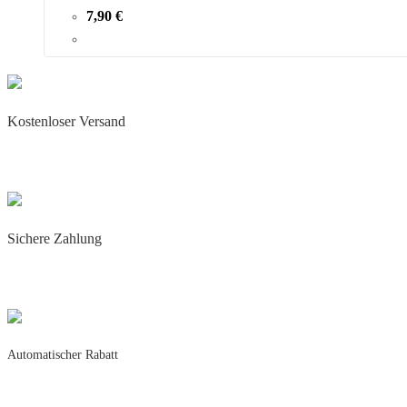
7,90
€
Kostenloser Versand
Täglicher Blitzversand
Für alle vorrätigen Artikel
Sichere Zahlung
Käuferschutz mit
PayPal & Amazon Pay
Automatischer Rabatt
5% Rabatt ab 50,-