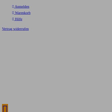
Anmelden
Warenkorb
Hilfe
Vertrag widerrufen
AGB
Datenschutz
Cookie-Richtlinie
Impressum
Alle Preise inkl. der gesetzlichen MwSt. Die durchgestrichenen Preise
entsprechen dem bisherigen Preis in diesem Online-Shop.
© Copyright 2026 tobilu GmbH – Alle Rechte vorbehalten