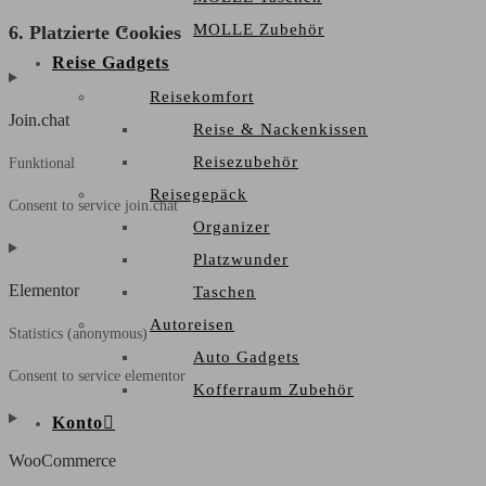
MOLLE Zubehör
6. Platzierte Cookies
Reise Gadgets
Reisekomfort
Join.chat
Reise & Nackenkissen
Reisezubehör
Funktional
Reisegepäck
Consent to service join.chat
Organizer
Platzwunder
Elementor
Taschen
Autoreisen
Statistics (anonymous)
Auto Gadgets
Consent to service elementor
Kofferraum Zubehör
Konto
WooCommerce