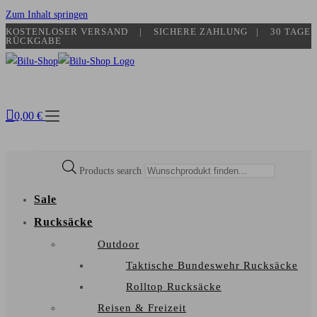
Zum Inhalt springen
KOSTENLOSER VERSAND | SICHERE ZAHLUNG​ | 30 TAGE
RÜCKGABE
0,00
€
Products search
Sale
Rucksäcke
Outdoor
Taktische Bundeswehr Rucksäcke
Rolltop Rucksäcke
Reisen & Freizeit