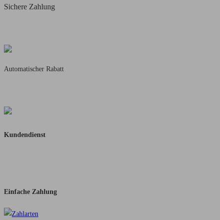
Sichere Zahlung
Käuferschutz mit
PayPal & Amazon Pay
Automatischer Rabatt
5% Rabatt ab 50,-
10% Rabatt ab 100,-
Kundendienst
Schnelle Rückmeldung
Per Mail oder WhatsApp
Einfache Zahlung