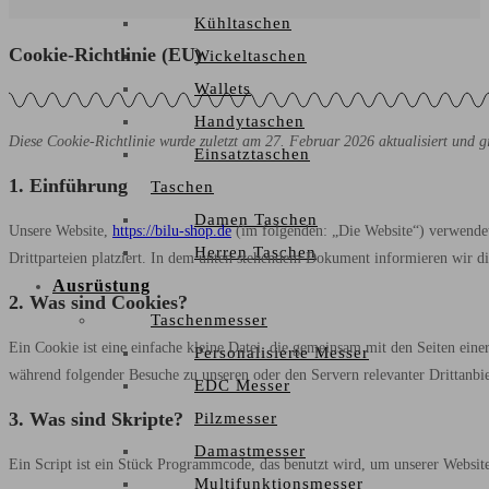
Kühltaschen
Cookie-Richtlinie (EU)
Wickeltaschen
Wallets
Handytaschen
Diese Cookie-Richtlinie wurde zuletzt am 27. Februar 2026 aktualisiert und 
Einsatztaschen
1. Einführung
Taschen
Damen Taschen
Unsere Website,
https://bilu-shop.de
(im folgenden: „Die Website“) verwendet
Herren Taschen
Drittparteien platziert. In dem unten stehendem Dokument informieren wir d
Ausrüstung
2. Was sind Cookies?
Taschenmesser
Ein Cookie ist eine einfache kleine Datei, die gemeinsam mit den Seiten ei
Personalisierte Messer
während folgender Besuche zu unseren oder den Servern relevanter Drittanbi
EDC Messer
3. Was sind Skripte?
Pilzmesser
Damastmesser
Ein Script ist ein Stück Programmcode, das benutzt wird, um unserer Website
Multifunktionsmesser