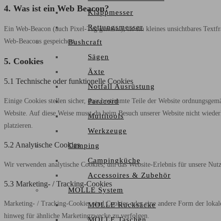
4. Was ist ein Web Beacon?
Klappmesser
Rettungsmesser
Ein Web-Beacon (auch Pixel-Tag genannt), ist ein kleines unsichtbares Textf
Web-Beacons gespeichert.
Bushcraft
Sägen
5. Cookies
Äxte
5.1 Technische oder funktionelle Cookies
Notfall Ausrüstung
Paracord
Einige Cookies stellen sicher, dass bestimmte Teile der Website ordnungsgem
Website. Auf diese Weise musst du beim Besuch unserer Website nicht wiederh
Multitools
platzieren.
Werkzeuge
5.2 Analytische Cookies
Camping
Campingküche
Wir verwenden analytische Cookies, um das Website-Erlebnis für unsere Nutze
Accessoires & Zubehör
5.3 Marketing- / Tracking-Cookies
MOLLE System
Marketing- / Tracking-Cookies sind Cookies oder eine andere Form der loka
MOLLE Rucksäcke
hinweg für ähnliche Marketingzwecke zu verfolgen.
MOLLE Taschen