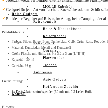
✓
Jederzeit wiederverwendbar und für unterschiedlichste Flüssigkeite
MOLLE Zubehör
✓
Geeignet für jede Art von Taschen, Rucksäcke oder am Schlüssel
Reise Gadgets
✓
Ein idealer Begleiter auf Reisen, im Alltag, beim Camping oder al
Reisekomfort
Reise & Nackenkissen
Produktdetails:
Reisezubehör
Farben: Silber, Beige, Blau, Dunkelblau, Gelb, Grün, Rosa, Rot oder
Reisegepäck
Material: Kunstleder, Metall und Kunststoff
Organizer
Größe Flasche mit Hülle: ca. 9 x 3,2 x 3 cm (L*B*H)
Platzwunder
Kapazität: 30 ml
Taschen
Gewicht: 30 g
Autoreisen
Auto Gadgets
Lieferumfang:
Kofferraum Zubehör
1x Desinfektionsmittelspender (30 ml) mit PU Leder Hülle
Konto
Hinweis: