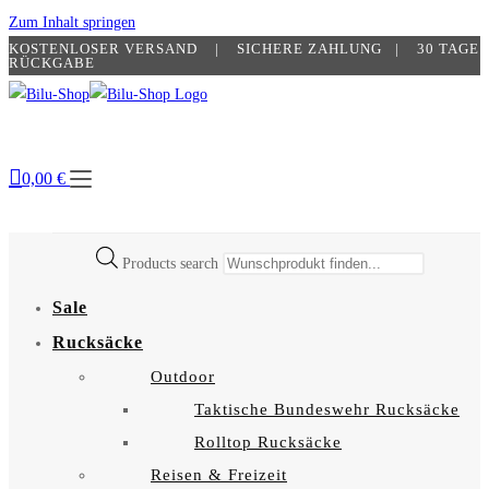
Zum Inhalt springen
KOSTENLOSER VERSAND | SICHERE ZAHLUNG​ | 30 TAGE
RÜCKGABE
0,00
€
Products search
Sale
Rucksäcke
Outdoor
Taktische Bundeswehr Rucksäcke
Rolltop Rucksäcke
Reisen & Freizeit