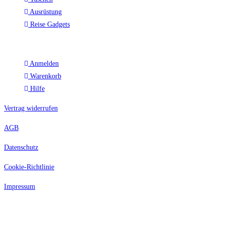
Ausrüstung
Reise Gadgets
Kunden
Anmelden
Warenkorb
Hilfe
Vertrag widerrufen
AGB
Datenschutz
Cookie-Richtlinie
Impressum
Alle Preise inkl. der gesetzlichen MwSt. Die durchgestrichenen Preise
entsprechen dem bisherigen Preis in diesem Online-Shop.