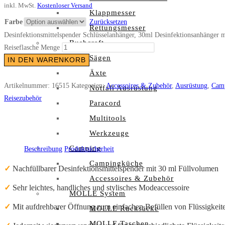
inkl. MwSt.
Kostenloser Versand
Klappmesser
Farbe
Zurücksetzen
Rettungsmesser
Desinfektionsmittelspender Schlüsselanhänger, 30ml Desinfektionsanhänger 
Bushcraft
Reiseflasche Menge
Sägen
IN DEN WARENKORB
Äxte
Artikelnummer:
16515
Kategorien:
Accessoires & Zubehör
,
Ausrüstung
,
Cam
Notfall Ausrüstung
Reisezubehör
Paracord
Multitools
Werkzeuge
Camping
Beschreibung
Produktsicherheit
Campingküche
✓
Nachfüllbarer Desinfektionsmittelspender mit 30 ml Füllvolumen
Accessoires & Zubehör
✓
Sehr leichtes, handliches und stylisches Modeaccessoire
MOLLE System
✓
Mit aufdrehbarer Öffnung zum einfachen Befüllen von Flüssigkeit
MOLLE Rucksäcke
MOLLE Taschen