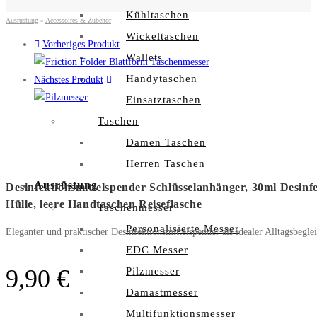
Kühltaschen
Ausrüstung
»
Accessoires & Zubehör
Wickeltaschen
Vorheriges Produkt
Wallets
Handytaschen
Nächstes Produkt
Einsatztaschen
Taschen
Damen Taschen
Herren Taschen
Ausrüstung
Desinfektionsmittelspender Schlüsselanhänger, 30ml Desin
Hülle, leere Handtaschen Reiseflasche
Taschenmesser
Personalisierte Messer
Eleganter und praktischer Desinfektionsmittelspender als idealer Alltagsbeglei
EDC Messer
9,90
€
Pilzmesser
Damastmesser
Multifunktionsmesser