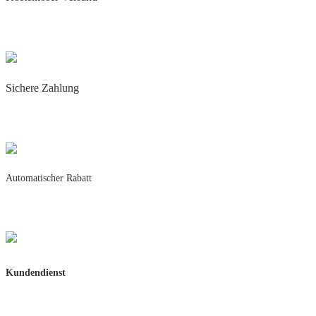
Täglicher Blitzversand
Für alle vorrätigen Artikel
Sichere Zahlung
Käuferschutz mit
PayPal & Amazon Pay
Automatischer Rabatt
5% Rabatt ab 50,-
10% Rabatt ab 100,-
Kundendienst
Schnelle Rückmeldung